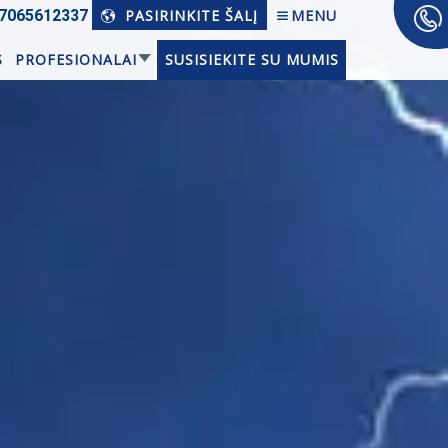
7065­612337
PASIRINKITE ŠALĮ
MENU
S
PROFESIONALAI
SUSISIEKITE SU MUMIS