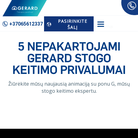
Pagrindinis
Stogo Keitimas
PASIRINKITE
+37065­612337
5 Nepakartojami GERARD Stogo Keitimo Privalumai
ŠALĮ
5 NEPAKARTOJAMI
GERARD STOGO
KEITIMO PRIVALUMAI
Žiūrėkite mūsų naujausią animaciją su ponu G, mūsų
stogo keitimo ekspertu.