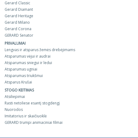
Gerard Classic
Gerard Diamant
Gerard Heritage
Gerard Milano
Gerard Corona
GERARD Senator
PRIVALUMAI
Lengvas ir atsparus žemės drebėjimams
Atsparumas vėjui ir audrai
Atsparumas sniegui ir ledui
Atsparumas ugniai
Atsparumas triukšmui
Atsparus Krušai
STOGO KEITIMAS
Atsiliepimai
Rasti netoliese esantį stogdengį
Nuorodos
Imitatorius ir skaičiuoklė
GERARD trumpi animaciniai filmai