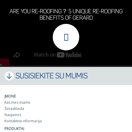
ARE YOU RE-ROOFING？ 5 UNIQUE RE-ROOFING
BENEFITS OF GERARD
SUSISIEKITE SU MUMIS
ĮMONĖ
Kas mes esame
Žiniasklaida
Naujienos
Kontaktinė informacija
PRODUKTAI