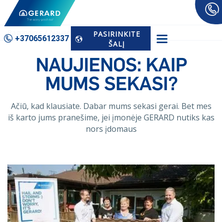
Pagrindinis
Naujienos
PASIRINKITE
+37065­612337
ŠALĮ
NAUJIENOS: KAIP
MUMS SEKASI?
Ačiū, kad klausiate. Dabar mums sekasi gerai. Bet mes
iš karto jums pranešime, jei įmonėje GERARD nutiks kas
nors įdomaus