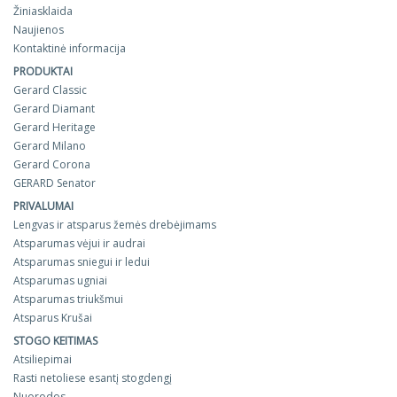
Žiniasklaida
Naujienos
Kontaktinė informacija
PRODUKTAI
Gerard Classic
Gerard Diamant
Gerard Heritage
Gerard Milano
Gerard Corona
GERARD Senator
PRIVALUMAI
Lengvas ir atsparus žemės drebėjimams
Atsparumas vėjui ir audrai
Atsparumas sniegui ir ledui
Atsparumas ugniai
Atsparumas triukšmui
Atsparus Krušai
STOGO KEITIMAS
Atsiliepimai
Rasti netoliese esantį stogdengį
Nuorodos