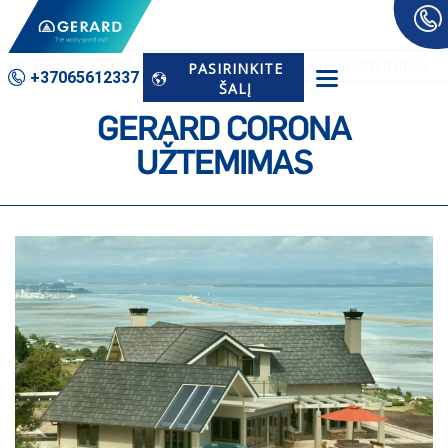
Pagrindinis
GERARD Nuorodos
GERARD Corona Užtemimas
PASIRINKITE
+37065­612337
ŠALĮ
GERARD CORONA
UŽTEMIMAS