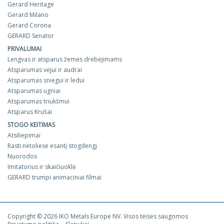
Gerard Heritage
Gerard Milano
Gerard Corona
GERARD Senator
PRIVALUMAI
Lengvas ir atsparus žemės drebėjimams
Atsparumas vėjui ir audrai
Atsparumas sniegui ir ledui
Atsparumas ugniai
Atsparumas triukšmui
Atsparus Krušai
STOGO KEITIMAS
Atsiliepimai
Rasti netoliese esantį stogdengį
Nuorodos
Imitatorius ir skaičiuoklė
GERARD trumpi animaciniai filmai
Copyright © 2026 IKO Metals Europe NV. Visos teisės saugomos